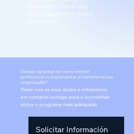
conformidade com os seus
padrões académicos, éticos e
profissionais.
Deseja capacitar-se como mentor
profissional ou implementar a mentoria na sua
organização?
Deixe-nos os seus dados e entraremos
em contacto consigo para o aconselhar
sobre o programa mais adequado.
Solicitar Información