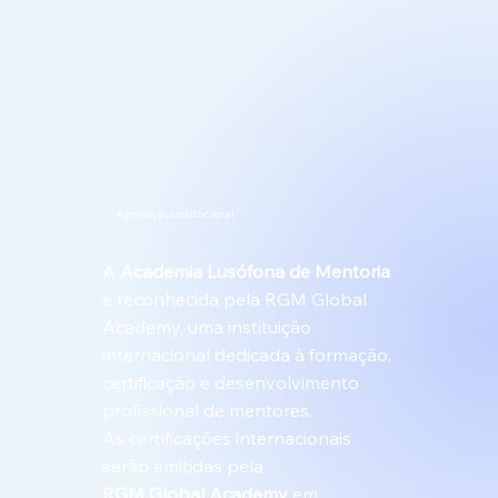
Aprovação institucional
A
Academia Lusófona de Mentoria
é reconhecida pela RGM Global
Academy, uma instituição
internacional dedicada à formação,
certificação e desenvolvimento
profissional de mentores.
As certificações internacionais
serão emitidas pela
RGM Global Academy
em