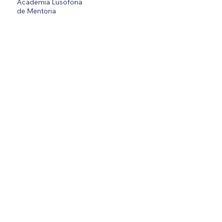
Academia Lusófona
de Mentoria
Foi fundada em Lisboa com o objetivo de formar,
certificar e conectar mentores profissionais
capazes de apoiar processos de
desenvolvimento humano, profissional,
empresarial e organizacional.