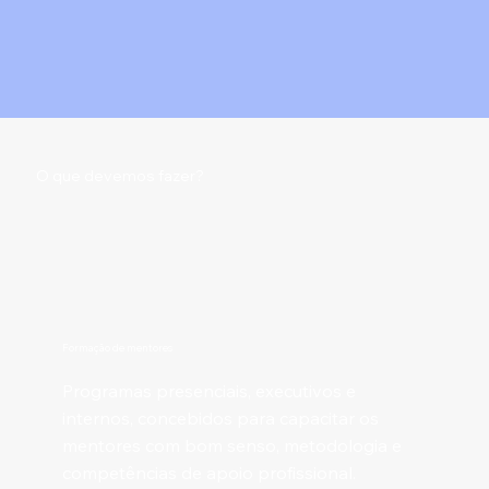
O que devemos fazer?
Formação de mentores
Programas presenciais, executivos e
internos, concebidos para capacitar os
mentores com bom senso, metodologia e
competências de apoio profissional.