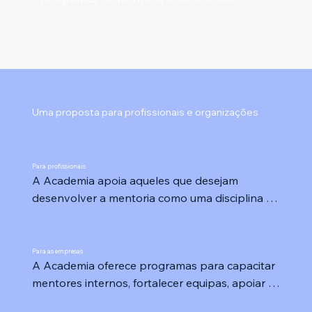
Uma proposta para profissionais e organizações
Para profissionais
A Academia apoia aqueles que desejam 
desenvolver a mentoria como uma disciplina 
profissional, construir a sua própria proposta 
de valor e obter a certificação internacional.

Para as empresas
A Academia oferece programas para capacitar 
Ideal para:

mentores internos, fortalecer equipas, apoiar o 
Consultores

desenvolvimento de liderança e transferir 
Coaches
