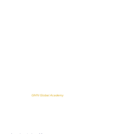
Academia Lusófona
de Mentoria
Serviços de formação, certificação e mentoria profissional para o mundo
lusófono.
Aprovado pela
GMN Global Academy