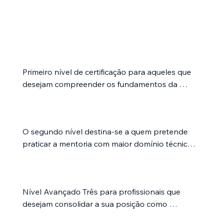
Programas de Certificação
Trainee Mentor
Primeiro nível de certificação para aqueles que 
desejam compreender os fundamentos da 
mentoria profissional, os seus princípios, limites, 
metodologia e campo de aplicação.
Professional Mentor
O segundo nível destina-se a quem pretende 
praticar a mentoria com maior domínio técnico, 
capacidade de intervenção e estrutura 
profissional.
Expert Mentor
Nível Avançado Três para profissionais que 
desejam consolidar a sua posição como 
mentores especialistas, desenvolver o seu 