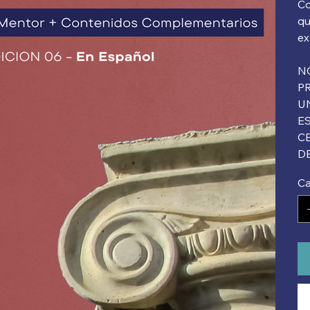
Co
qu
ex
NO
P
U
E
C
D
Ca