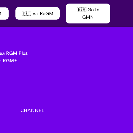
🇬🇧 Go to
🇵🇹 Vai ReGM
M
GMN
dia
RGM Plus
.
en
RGM+
.
CHANNEL