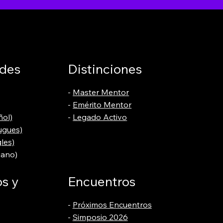
des
Distinciones
-
Master Mentor
-
Emérito Mentor
ñol)
-
Legado Activo
ugues)
les)
iano)
s y
Encuentros
-
Próximos Encuentros
-
Simposio 2026