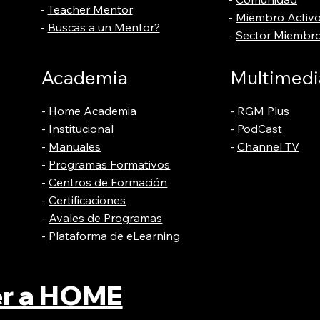
-
Teacher Mentor
-
Miembro Activ
-
Buscas a un Mentor?
-
Sector Miembro
Academia
Multimedi
-
Home Academia
-
RGM Plus
-
Institucional
-
PodCast
-
Manuales
-
Channel TV
-
Programas Formativos
-
Centros de Formación
-
Certificaciones
-
Avales de Programas
-
Plataforma de eLearning
er a HOME