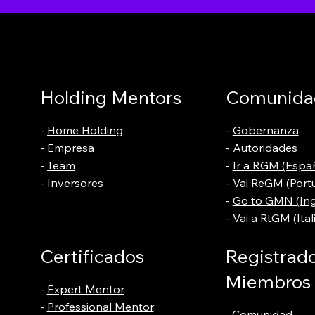
Holding Mentors
Comunida
-
Home Holding
-
Gobernanza
-
Empresa
-
Autoridades
-
Team
-
Ir a RGM (Espa
-
Inversores
-
Vai ReGM (Port
-
Go to GMN (Ing
- Vai a RtGM (Ital
Certificados
Registrado
Miembros
-
Expert Mentor
-
Professional Mentor
-
Comunidad